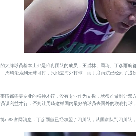
内的大牌球员基本上都是睢冉团队的成员，王哲林、周琦、丁彦雨航
们，周琦沦落到无球可打，只能去海外打球，而丁彦雨航已经到了退
何事情都需要专业的精神才行，没有专业作为支撑，就很难做到让双
球员谋利益才行，否则让周琦这样国内最好的球员去国外的联赛打球
热博rb88官网消息，丁彦雨航已经加盟了四川队，从国家队到四川队