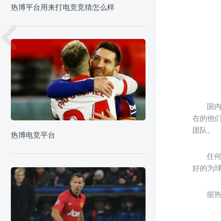
热博平台用来打电竞竞猜怎么样
国
在的他
团队。
热博电竞平台
任
好的为
据