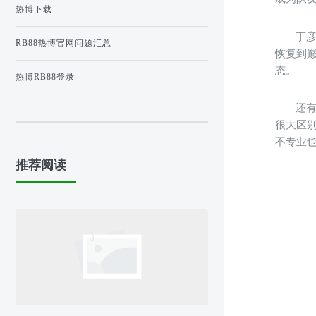
热博下载
丁
RB88热博官网问题汇总
恢复到
态。
热博RB88登录
还
很大区
不专业
推荐阅读