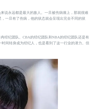
员来说永远都是最大的敌人。一旦被伤病缠上，那就很难
星，一旦有了伤病，他的状态就会呈现出完全不同的状
冉经纪团队。CBA的经纪团队和NBA的经纪团队还是有
第一时间转身成为经纪人，也是看到了这一行业的潜力。但